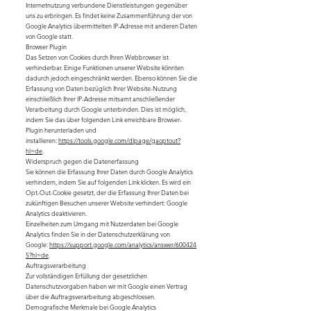
Internetnutzung verbundene Dienstleistungen gegenüber
uns zu erbringen. Es findet keine Zusammenführung der von
Google Analytics übermittelten IP-Adresse mit anderen Daten
von Google statt.
Browser Plugin
Das Setzen von Cookies durch Ihren Webbrowser ist
verhinderbar. Einige Funktionen unserer Website könnten
dadurch jedoch eingeschränkt werden. Ebenso können Sie die
Erfassung von Daten bezüglich Ihrer Website-Nutzung
einschließlich Ihrer IP-Adresse mitsamt anschließender
Verarbeitung durch Google unterbinden. Dies ist möglich,
indem Sie das über folgenden Link erreichbare Browser-
Plugin herunterladen und
installieren:
https://tools.google.com/dlpage/gaoptout?
hl=de
.
Widerspruch gegen die Datenerfassung
Sie können die Erfassung Ihrer Daten durch Google Analytics
verhindern, indem Sie auf folgenden Link klicken. Es wird ein
Opt-Out-Cookie gesetzt, der die Erfassung Ihrer Daten bei
zukünftigen Besuchen unserer Website verhindert: Google
Analytics deaktivieren.
Einzelheiten zum Umgang mit Nutzerdaten bei Google
Analytics finden Sie in der Datenschutzerklärung von
Google:
https://support.google.com/analytics/answer/600424
5?hl=de
.
Auftragsverarbeitung
Zur vollständigen Erfüllung der gesetzlichen
Datenschutzvorgaben haben wir mit Google einen Vertrag
über die Auftragsverarbeitung abgeschlossen.
Demografische Merkmale bei Google Analytics