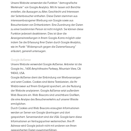
Unsere Website verwendet die Funktion “demografische
Merkmale” von Google Analytics. Mit ihr lassen sich Berichte
erstellen, die Aussagen zu Alter, Geschlecht und Interessen
der Seitenbesucher enthalten. Diese Daten stammen aus
interessenbezogener Werbung von Google sowie aus
Besucherdaten von Drittanbietern. Eine Zuordnung der Daten
zu einer bestimmten Person ist nicht möglich. Sie können diese
Funktion jederzeit deaktivieren. Dies ist über die
Anzeigeneinstellungen in Ihrem Google-Konto möglich oder
indem Sie die Erfassung Ihrer Daten durch Google Analytics,
wie im Punkt “Widerspruch gegen die Datenerfassung”
erläutert, generell untersagen.
Google AdSense
Unsere Website verwendet Google AdSense. Anbieter ist die
Google Inc., 1600 Amphitheatre Parkway, Mountain View, CA
94043, USA.
Google AdSense dient der Einbindung von Werbeanzeigen
und setzt Cookies. Cookies sind kleine Textdateien, die Ihr
Webbrowser auf Ihrem Endgerät speichert, um die Nutzung
der Website analysieren. Google AdSense setzt außerdem
Web Beacons ein. Web Beacons sind unsichtbare Grafiken,
die eine Analyse des Besucherverkehrs auf unserer Wesite
ermöglichen.
Durch Cookies und Web Beacons erzeugten Informationen
werden an Server von Google übertragen und dort
gespeichert. Serverstandort sind die USA. Google kann diese
Informationen an Vertragspartner weiterreichen. Ihre IP-
Adresse wird Google jedoch nicht mit anderen von Ihnen
gespeicherten Daten zusammenführen.