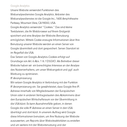
Google Analytics
Unsere Website verwendet Funktionen des
Webanalysedienstes Google Analytics. Anbieter des
Webanalysedienstes ist die Google Inc., 1600 Amphitheatre
Parkway, Mountain View, CA 94043, USA.
Google Analytics verwendet "Cookies." Das sind kleine
Textdateien, die Ihr Webbrowser auf Ihrem Endgerät
speichert und eine Analyse der Website-Benutzung
ermöglichen. Mittels Cookie erzeugte Informationen über Ihre
Benutzung unserer Website werden an einen Server von
Google übermittelt und dort gespeichert. Server-Standort ist
im Regelfall die USA.
Das Setzen von Google-Analytics-Cookies erfolgt auf
Grundlage von Art. 6 Abs. 1 lit. f DSGVO. Als Betreiber dieser
Website haben wir ein berechtigtes Interesse an der Analyse
des Nutzerverhaltens, um unser Webangebot und ggf. auch
Werbung zu optimieren.
IP-Anonymisierung
Wir setzen Google Analytics in Verbindung mit der Funktion
IP-Anonymisierung ein. Sie gewährleistet, dass Google Ihre IP-
Adresse innerhalb von Mitgliedstaaten der Europäischen
Union oder in anderen Vertragsstaaten des Abkommens über
den Europäischen Wirtschaftsraum vor der Übermittlung in
die USA kürzt. Es kann Ausnahmefälle geben, in denen
Google die volle IP-Adresse an einen Server in den USA
überträgt und dort kürzt. In unserem Auftrag wird Google
diese Informationen benutzen, um Ihre Nutzung der Website
auszuwerten, um Reports über Websiteaktivitäten zu erstellen
und um weitere mit der Websitenutzung und der