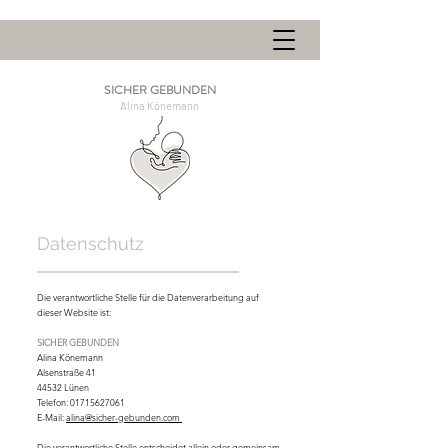
SICHER GEBUNDEN
Alina Könemann
Datenschutz
Die verantwortliche Stelle für die Datenverarbeitung auf
dieser Website ist:
SICHER GEBUNDEN
Alina Könemann
Alsenstraße 41
44532 Lünen
Telefon:
01715627061
E-Mail:
alina@sicher-gebunden.com
Die verantwortliche Stelle entscheidet allein oder gemeinsam