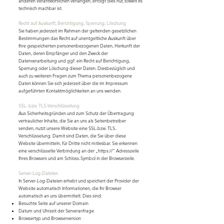
anderen Verantwortlichen verlangen, erfolgt dies nur, soweit es
technisch machbar ist.
Recht auf Auskunft, Berichtigung, Sperrung, Löschung
Sie haben jederzeit im Rahmen der geltenden gesetzlichen
Bestimmungen das Recht auf unentgeltliche Auskunft über
Ihre gespeicherten personenbezogenen Daten, Herkunft der
Daten, deren Empfänger und den Zweck der
Datenverarbeitung und ggf. ein Recht auf Berichtigung,
Sperrung oder Löschung dieser Daten. Diesbezüglich und
auch zu weiteren Fragen zum Thema personenbezogene
Daten können Sie sich jederzeit über die im Impressum
aufgeführten Kontaktmöglichkeiten an uns wenden.
SSL- bzw. TLS-Verschlüsselung
Aus Sicherheitsgründen und zum Schutz der Übertragung
vertraulicher Inhalte, die Sie an uns als Seitenbetreiber
senden, nutzt unsere Website eine SSL-bzw. TLS-
Verschlüsselung. Damit sind Daten, die Sie über diese
Website übermitteln, für Dritte nicht mitlesbar. Sie erkennen
eine verschlüsselte Verbindung an der „https://“ Adresszeile
Ihres Browsers und am Schloss-Symbol in der Browserzeile.
Server-Log-Dateien
In Server-Log-Dateien erhebt und speichert der Provider der
Website automatisch Informationen, die Ihr Browser
automatisch an uns übermittelt. Dies sind:
Besuchte Seite auf unserer Domain
Datum und Uhrzeit der Serveranfrage
Browsertyp und Browserversion