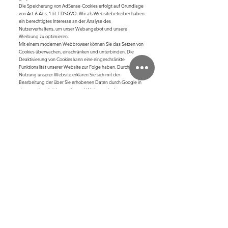
Die Speicherung von AdSense-Cookies erfolgt auf Grundlage
von Art. 6 Abs. 1 lit. f DSGVO. Wir als Websitebetreiber haben
ein berechtigtes Interesse an der Analyse des
Nutzerverhaltens, um unser Webangebot und unsere
Werbung zu optimieren.
Mit einem modernen Webbrowser können Sie das Setzen von
Cookies überwachen, einschränken und unterbinden. Die
Deaktivierung von Cookies kann eine eingeschränkte
Funktionalität unserer Website zur Folge haben. Durch die
Nutzung unserer Website erklären Sie sich mit der
Bearbeitung der über Sie erhobenen Daten durch Google in
der zuvor beschriebenen Art und Weise sowie dem zuvor
benannten Zweck einverstanden.
Google AdWords und Google Conversion-Tracking
Unsere Website verwendet Google AdWords. Anbieter ist die
Google Inc., 1600 Amphitheatre Parkway, Mountain View, CA
94043, United States.
AdWords ist ein Online-Werbeprogramm. Im Rahmen des
Online-Werbeprogramms arbeiten wir mit Conversion-
Tracking. Nach einem Klick auf eine von Google geschaltete
Anzeige wird ein Cookie für das Conversion-Tracking gesetzt.
Cookies sind kleine Textdateien, die Ihr Webbrowser auf Ihrem
Endgerät speichert. Google AdWords Cookies verlieren nach
30 Tagen ihre Gültigkeit und dienen nicht der persönlichen
Identifizierung der Nutzer. Am Cookie können Google und wir
erkennen, dass Sie auf eine Anzeige geklickt haben und zu
unserer Website weitergeleitet wurden.
Jeder Google AdWords-Kunde erhält ein anderes Cookie. Die
Cookies sind nicht über Websites von AdWords-Kunden