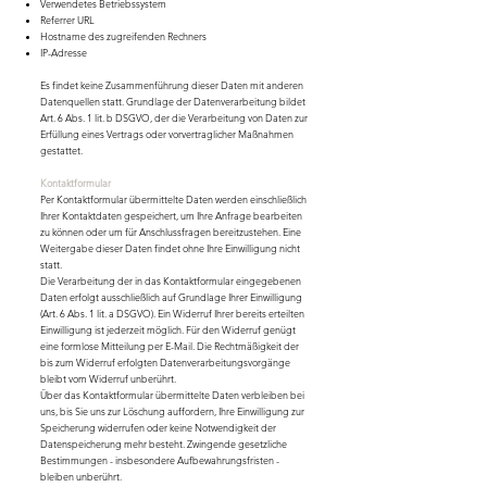
Verwendetes Betriebssystem
Referrer URL
Hostname des zugreifenden Rechners
IP-Adresse
Es findet keine Zusammenführung dieser Daten mit anderen
Datenquellen statt. Grundlage der Datenverarbeitung bildet
Art. 6 Abs. 1 lit. b DSGVO, der die Verarbeitung von Daten zur
Erfüllung eines Vertrags oder vorvertraglicher Maßnahmen
gestattet.
Kontaktformular
Per Kontaktformular übermittelte Daten werden einschließlich
Ihrer Kontaktdaten gespeichert, um Ihre Anfrage bearbeiten
zu können oder um für Anschlussfragen bereitzustehen. Eine
Weitergabe dieser Daten findet ohne Ihre Einwilligung nicht
statt.
Die Verarbeitung der in das Kontaktformular eingegebenen
Daten erfolgt ausschließlich auf Grundlage Ihrer Einwilligung
(Art. 6 Abs. 1 lit. a DSGVO). Ein Widerruf Ihrer bereits erteilten
Einwilligung ist jederzeit möglich. Für den Widerruf genügt
eine formlose Mitteilung per E-Mail. Die Rechtmäßigkeit der
bis zum Widerruf erfolgten Datenverarbeitungsvorgänge
bleibt vom Widerruf unberührt.
Über das Kontaktformular übermittelte Daten verbleiben bei
uns, bis Sie uns zur Löschung auffordern, Ihre Einwilligung zur
Speicherung widerrufen oder keine Notwendigkeit der
Datenspeicherung mehr besteht. Zwingende gesetzliche
Bestimmungen - insbesondere Aufbewahrungsfristen -
bleiben unberührt.